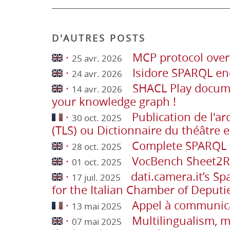
D'AUTRES POSTS
·
MCP protocol ove
25 avr. 2026
·
Isidore SPARQL en
24 avr. 2026
·
SHACL Play docum
14 avr. 2026
your knowledge graph !
·
Publication de l'a
30 oct. 2025
(TLS) ou Dictionnaire du théâtre 
·
Complete SPARQL t
28 oct. 2025
·
VocBench Sheet2R
01 oct. 2025
·
dati.camera.it’s Sp
17 juil. 2025
for the Italian Chamber of Deputi
·
Appel à communic
13 mai 2025
·
Multilingualism, mu
07 mai 2025