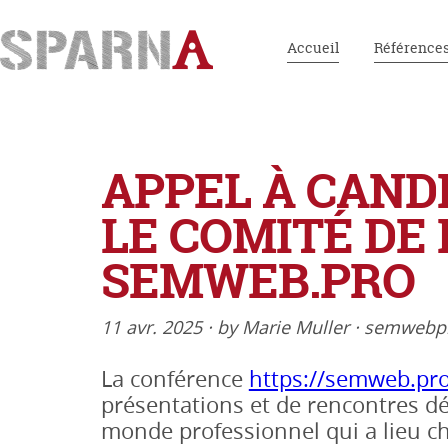
Accueil
Référence
APPEL À CAND
LE COMITÉ D
SEMWEB.PRO
11 avr. 2025
·
by
Marie Muller
·
semwebpro
La conférence
https://semweb.pr
présentations et de rencontres d
monde professionnel qui a lieu c