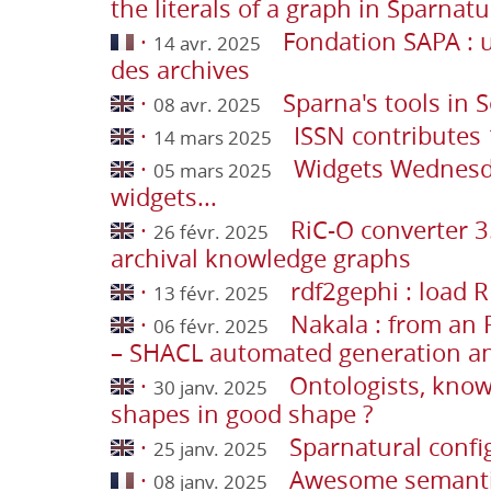
the literals of a graph in Sparnatu
·
Fondation SAPA : 
14 avr. 2025
des archives
·
Sparna's tools in
08 avr. 2025
·
ISSN contributes 
14 mars 2025
·
Widgets Wednesda
05 mars 2025
widgets...
·
RiC-O converter 3
26 févr. 2025
archival knowledge graphs
·
rdf2gephi : load 
13 févr. 2025
·
Nakala : from an 
06 févr. 2025
– SHACL automated generation an
·
Ontologists, know
30 janv. 2025
shapes in good shape ?
·
Sparnatural confi
25 janv. 2025
·
Awesome semanti
08 janv. 2025